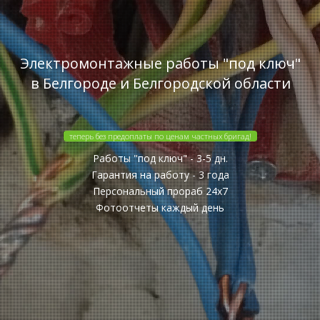
Электромонтажные работы "под ключ"
в Белгороде и Белгородской области
теперь без предоплаты по ценам частных бригад!
Работы "под ключ" - 3-5 дн.
Гарантия на работу - 3 года
Персональный прораб 24x7
Фотоотчеты каждый день