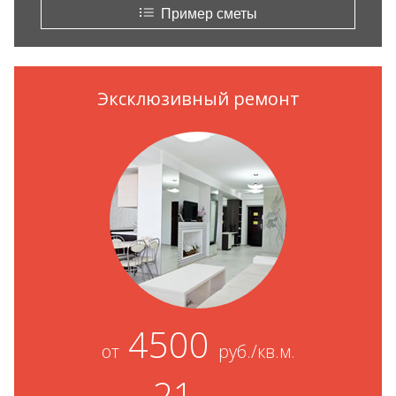
Пример сметы
Эксклюзивный ремонт
4500
от
руб./кв.м.
21