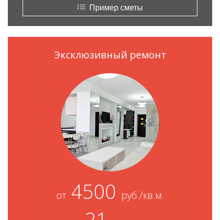
Пример сметы
Эксклюзивный ремонт
4500
от
руб./кв.м.
21