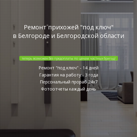
Ремонт прихожей "под ключ"
в Белгороде и Белгородской области
теперь возможен без предоплаты по ценам частных бригад!
Ремонт "под ключ" - 14 дней
Гарантия на работу - 3 года
Персональный прораб 24x7
Фотоотчеты каждый день