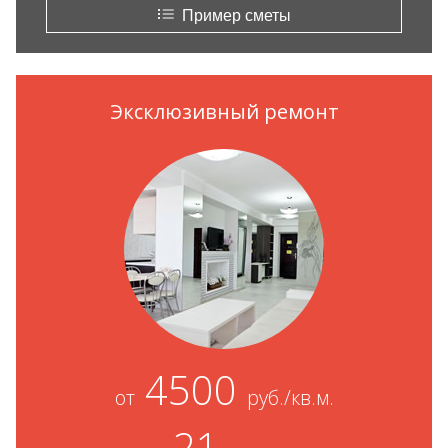
Пример сметы
Эксклюзивный ремонт
4500
от
руб./кв.м.
21